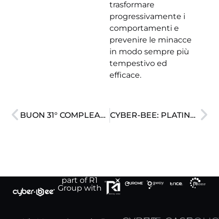
trasformare
progressivamente i
comportamenti e
prevenire le minacce
in modo sempre più
tempestivo ed
efficace.
BUON 31° COMPLEANNO, R1 GROUP
CYBER-BEE: PLATINUM PARTNER ESET
part of R1
Group with