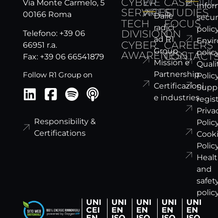
CYBER
WE
CASE
POLIC
Via Monte Carmelo, 5
Infor
SERVICES
ARE
STUDIES
00166 Roma
Dalle
secur
TECH
FOCUS
radici
polic
DIVISION
ON
Telefono: +39 06
ad R1
Envi
CYBER
CAREERS
66951 r.a.
Group
polic
AWARENESS
CONTACT
Fax: +39 06 66541879
Mission e
Quali
Partnership
Follow R1 Group on
Polic
Certificazioni
Suppl
e industries
regis
Priva
Responsibility &
Polic
Certifications
Cook
Polic
Heal
and
safet
polic
UNI
UNI
UNI
UNI
UNI
CEI
EN
EN
EN
EN
EN
ISO
ISO
ISO
ISO