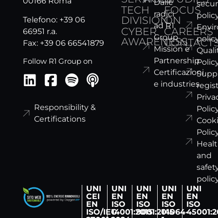
00166 Roma
Dalle
secur
TECH
FOCUS
radici
polic
DIVISION
ON
Telefono: +39 06
ad R1
Envi
CYBER
CAREERS
66951 r.a.
Group
polic
AWARENESS
CONTACT
Fax: +39 06 66541879
Mission e
Quali
Partnership
Follow R1 Group on
Polic
Certificazioni
Suppl
e industries
regis
Priva
Responsibility &
Polic
Certifications
Cook
Polic
Heal
and
safet
polic
UNI
UNI
UNI
UNI
UNI
CEI
EN
EN
EN
EN
EN
ISO
ISO
ISO
ISO
ISO/IEC
14001:2015
9001:2015
14064-
45001:2