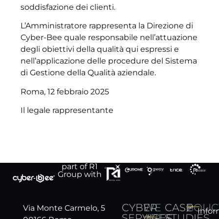
soddisfazione dei clienti.
L’Amministratore rappresenta la Direzione di
Cyber-Bee quale responsabile nell’attuazione
degli obiettivi della qualità qui espressi e
nell’applicazione delle procedure del Sistema
di Gestione della Qualità aziendale.
Roma, 12 febbraio 2025
Il legale rappresentante
part of R1
Group with
CYBER
WE
CASE
POLIC
Via Monte Carmelo, 5
Infor
SERVICES
ARE
STUDIES