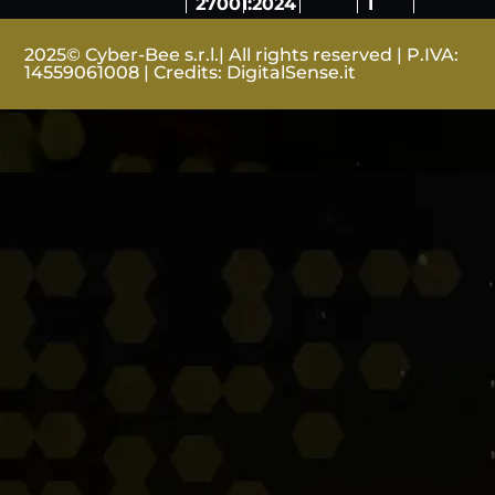
27001:2024
1
2025© Cyber-Bee s.r.l.| All rights reserved | P.IVA:
14559061008 | Credits:
DigitalSense.it