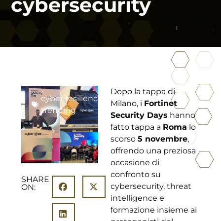
cybersecurity
Dopo la tappa di
cyber resilience
,
IT security roma
,
Milano, i
Fortinet
trending
Security Days
hanno
fatto tappa a
Roma
lo
scorso
5 novembre
,
offrendo una preziosa
occasione di
confronto su
SHARE
cybersecurity, threat
ON:
intelligence e
formazione insieme ai