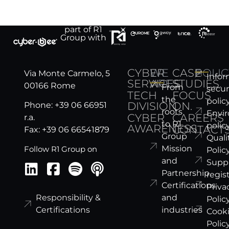
part of R1
Group with
CYBER
WE
CASE
POLIC
Via Monte Carmelo, 5
Infor
SERVICES
ARE
STUDIES.
00166 Rome
From
secur
TECH
FOCUS
the
polic
DIVISION
ON.
Phone: +39 06 66951
roots
Envi
CYBER
CAREERS
r.a.
to R1
polic
AWARENESS
CONTACT
Fax: +39 06 66541879
Group
Quali
Mission
Follow R1 Group on
Polic
and
Suppl
Partnership
regis
Certifications
Priva
and
Responsibility &
Polic
industries
Certifications
Cook
Polic