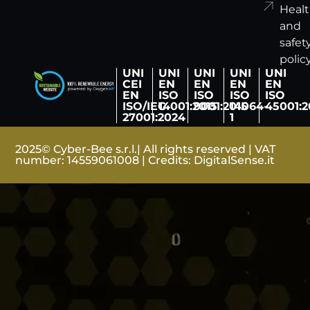
Heal
and
safet
polic
UNI
UNI
UNI
UNI
UNI
CEI
EN
EN
EN
EN
EN
ISO
ISO
ISO
ISO
ISO/IEC
14001:2015
9001:2015
14064-
45001:2
27001:2024
1
2025© Cyber-Bee s.r.l.| All rights reserved | VAT
number: 14559061008 | Credits:
DigitalSense.it