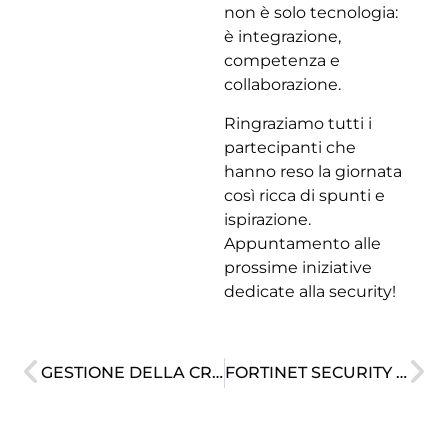
non è solo tecnologia:
è integrazione,
competenza e
collaborazione.
Ringraziamo tutti i
partecipanti che
hanno reso la giornata
così ricca di spunti e
ispirazione.
Appuntamento alle
prossime iniziative
dedicate alla security!
GESTIONE DELLA CRISI INFORMATICA: L’EVENTO ESCLUSIVO CON CODE BLUE E CYBER-BEE
FORTINET SECURITY DAY: INTERVISTA A LUCA GABRIELLI, CEO DI CYBER-BEE