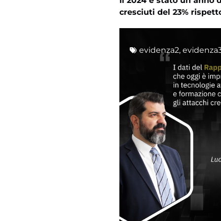
Il 2024 è stato un anno d
cresciuti del 23% rispett
evidenza2
,
evidenza