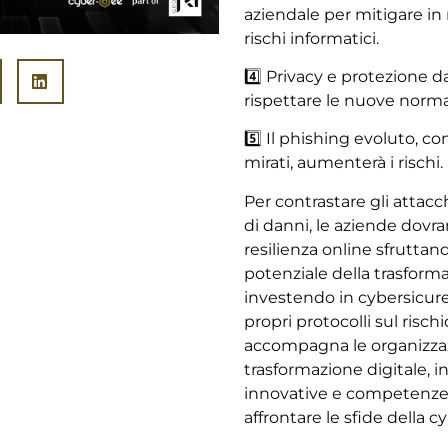
aziendale per mitigare in 
rischi informatici.
4️⃣ Privacy e protezione d
rispettare le nuove norm
5️⃣ Il phishing evoluto, c
mirati, aumenterà i rischi.
Per contrastare gli attacch
di danni, le aziende dovra
resilienza online sfruttan
potenziale della trasform
investendo in cybersicur
propri protocolli sul risch
accompagna le organizzazi
trasformazione digitale, 
innovative e competenze 
affrontare le sfide della c