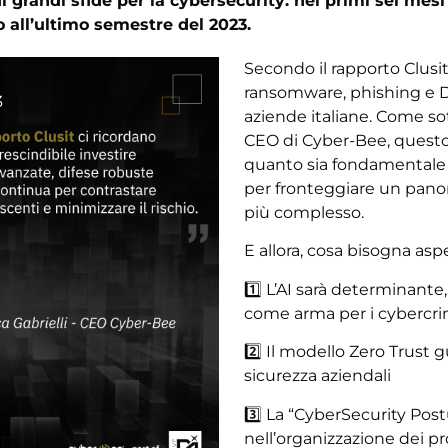
i grandi sfide per la cybersecurity: nei primi sei mesi
o all’ultimo semestre del 2023.
Secondo il rapporto Clusit, 
ransomware, phishing e 
3
aziende italiane. Come sot
CEO di Cyber-Bee, ques
quanto sia fondamentale 
per fronteggiare un pan
più complesso.
E allora, cosa bisogna asp
1️⃣ L’AI sarà determinante
come arma per i cybercri
2️⃣ Il modello Zero Trust g
sicurezza aziendali
3️⃣ La “CyberSecurity Pos
nell’organizzazione dei pr