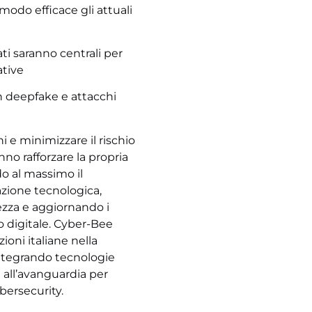
modo efficace gli attuali
ati saranno centrali per
ative
on deepfake e attacchi
i e minimizzare il rischio
nno rafforzare la propria
do al massimo il
azione tecnologica,
ezza e aggiornando i
io digitale. Cyber-Bee
oni italiane nella
integrando tecnologie
all’avanguardia per
ybersecurity.