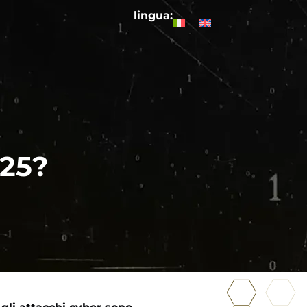
lingua:
025?