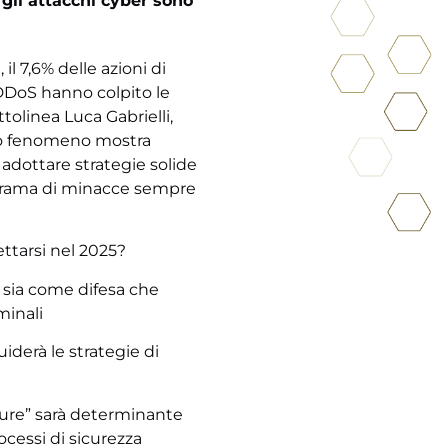
 gli attacchi cyber sono
il 7,6% delle azioni di
DDoS hanno colpito le
tolinea Luca Gabrielli,
to fenomeno mostra
adottare strategie solide
orama di minacce sempre
ettarsi nel 2025?
, sia come difesa che
minali
uiderà le strategie di
ture” sarà determinante
ocessi di sicurezza